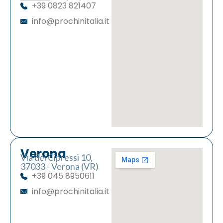
+39 0823 821407
info@prochinitalia.it
Verona
Via dei Cipressi 10,
37033 - Verona (VR)
+39 045 8950611
info@prochinitalia.it