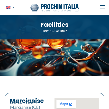
Facilities
Home
»
Facilities
Marcianise
Asi Sud 81025 -
Marcianise (CE)