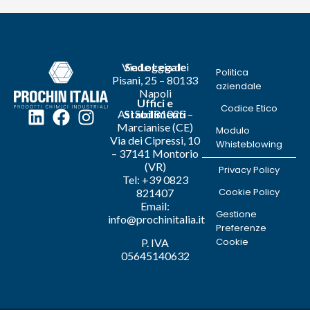
Via Loggia dei
Sede Legale
Politica
Pisani, 25 – 80133
aziendale
Napoli
Uffici e
Codice Etico
Asi Sud 81025 –
Stabilimenti
Marcianise (CE)
Modulo
Via dei Cipressi, 10
Whisteblowing
– 37141 Montorio
(VR)
Privacy Policy
Tel: +39 0823
Cookie Policy
821407
Email:
Gestione
info@prochinitalia.it
Preferenze
Cookie
P. IVA
05645140632