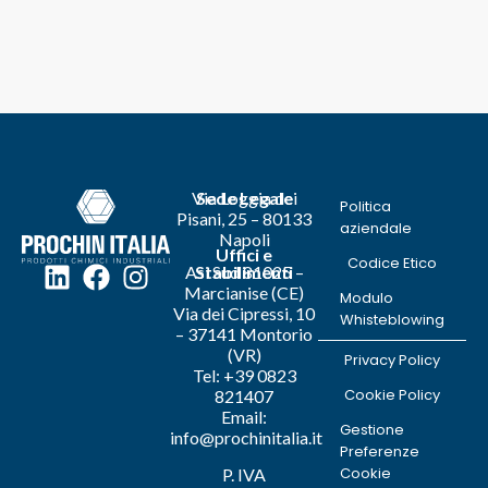
Via Loggia dei
Sede Legale
Politica
Pisani, 25 – 80133
aziendale
Napoli
Uffici e
Codice Etico
Asi Sud 81025 –
Stabilimenti
Marcianise (CE)
Modulo
Via dei Cipressi, 10
Whisteblowing
– 37141 Montorio
(VR)
Privacy Policy
Tel: +39 0823
Cookie Policy
821407
Email:
Gestione
info@prochinitalia.it
Preferenze
Cookie
P. IVA