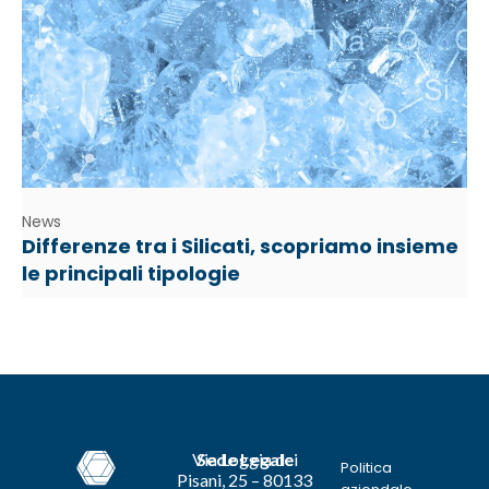
News
Differenze tra i Silicati, scopriamo insieme
le principali tipologie
Via Loggia dei
Sede Legale
Politica
Pisani, 25 – 80133