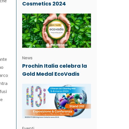
 che
Cosmetics 2024
News
ante
Prochin Italia celebra la
no
Gold Medal EcoVadis
 arco
ontra
fusi
te
Eventi