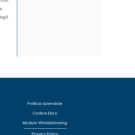
e,
degli
Politica aziendale
Codice Etico
Modulo Whisteblowing
Privacy Policy