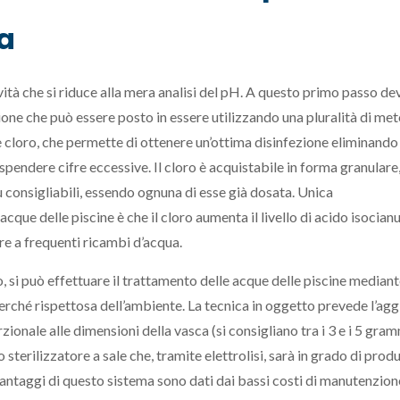
na
ività che si riduce alla mera analisi del pH. A questo primo passo de
one che può essere posto in essere utilizzando una pluralità di meto
e cloro, che permette di ottenere un’ottima disinfezione eliminando 
 spendere cifre eccessive. Il cloro è acquistabile in forma granulare
ù consigliabili, essendo ognuna di esse già dosata. Unica
que delle piscine è che il cloro aumenta il livello di acido isocian
ere a frequenti ricambi d’acqua.
ro, si può effettuare il trattamento delle acque delle piscine median
e perché rispettosa dell’ambiente. La tecnica in oggetto prevede l’ag
rzionale alle dimensioni della vasca (si consigliano tra i 3 e i 5 gra
no sterilizzatore a sale che, tramite elettrolisi, sarà in grado di prod
vantaggi di questo sistema sono dati dai bassi costi di manutenzion