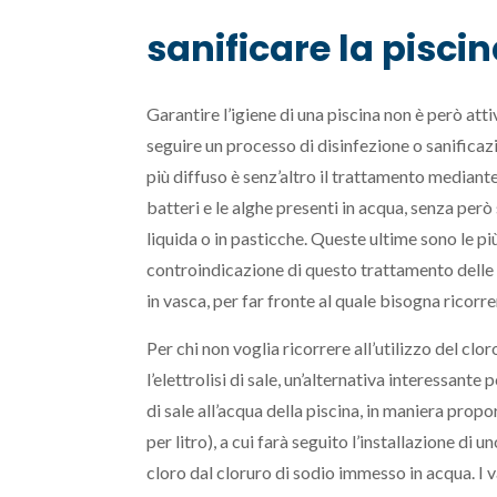
sanificare la pisci
Garantire l’igiene di una piscina non è però att
seguire un processo di disinfezione o sanificazi
più diffuso è senz’altro il trattamento mediant
batteri e le alghe presenti in acqua, senza però
liquida o in pasticche. Queste ultime sono le pi
controindicazione di questo trattamento delle ac
in vasca, per far fronte al quale bisogna ricorr
Per chi non voglia ricorrere all’utilizzo del clo
l’elettrolisi di sale, un’alternativa interessant
di sale all’acqua della piscina, in maniera propo
per litro), a cui farà seguito l’installazione di u
cloro dal cloruro di sodio immesso in acqua. I 