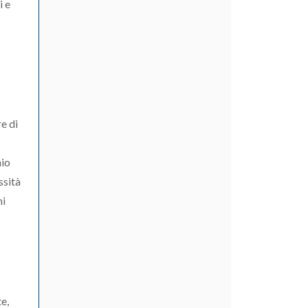
i e
re di
mio
ssità
ni
te,