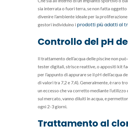
Che sia all’interno di un impianto sportivo o ba
sia interrata o fuori terra, se non fatta oggett
divenire l’ambiente ideale per la proliferazion
prodotti più adatti al 
gestori individuino i
Controllo del pH d
Il trattamento dell’acqua delle piscine non pu
tester digitali, strisce reattive, o appositi ki
per l’appunto di appurare se il pH dell’acqua del
di valori tra 7,2 e 7,4). Generalmente, è raro tro
un eccesso che va corretto mediante l’utilizzo di
sul mercato, vanno diluiti in acqua, e permetton
ogni 2-3 giorni.
Trattamento al clor