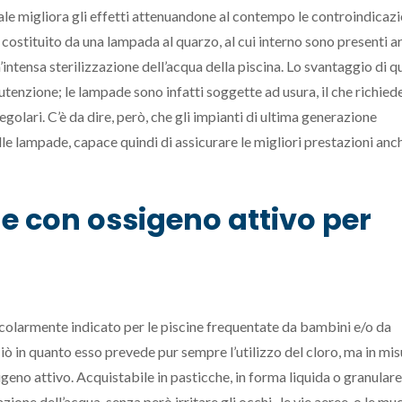
quale migliora gli effetti attenuandone al contempo le controindicazi
 costituito da una lampada al quarzo, al cui interno sono presenti 
’intensa sterilizzazione dell’acqua della piscina. Lo svantaggio di 
utenzione; le lampade sono infatti soggette ad usura, il che richied
egolari. C’è da dire, però, che gli impianti di ultima generazione
e lampade, capace quindi di assicurare le migliori prestazioni anc
e con ossigeno attivo per
icolarmente indicato per le piscine frequentate da bambini e/o da
 Ciò in quanto esso prevede pur sempre l’utilizzo del cloro, ma in mi
geno attivo. Acquistabile in pasticche, in forma liquida o granulare
ne dell’acqua, senza però irritare gli occhi , le vie aeree, o le mu