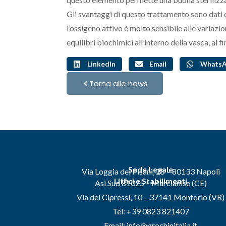
Gli svantaggi di questo trattamento sono dati dai 
l’ossigeno attivo è molto sensibile alle variazio
equilibri biochimici all’interno della vasca, al f
LinkedIn
Email
Whats
Torna alle news
Sede Legale
Via Loggia dei Pisani, 25 – 80133 Napoli
Uffici e Stabilimenti
Asi Sud 81025 – Marcianise (CE)
Via dei Cipressi, 10 – 37141 Montorio (VR)
Tel: +39 0823 821407
Email: info@prochinitalia.it