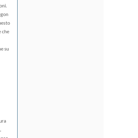
oni.
argon
questo
e che
he su
sura
,
cose.