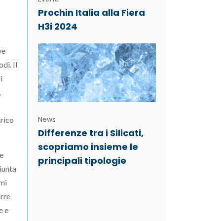
Prochin Italia alla Fiera
H3i 2024
ve
di. Il
i
,
News
urico
Differenze tra i Silicati,
scopriamo insieme le
te
principali tipologie
giunta
mmi
urre
e e