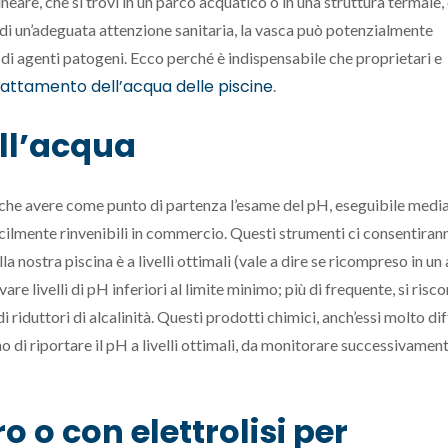
lneare, che si trovi in un parco acquatico o in una struttura termale,
o di un’adeguata attenzione sanitaria, la vasca può potenzialmente
e di agenti patogeni. Ecco perché è indispensabile che proprietari e
trattamento dell’acqua delle piscine
.
ell’acqua
ò che avere come punto di partenza l’esame del pH, eseguibile medi
t facilmente rinvenibili in commercio. Questi strumenti ci consentiran
la nostra piscina è a livelli ottimali (vale a dire se ricompreso in un
vare livelli di pH inferiori al limite minimo; più di frequente, si risc
 riduttori di alcalinità. Questi prodotti chimici, anch’essi molto dif
o di riportare il pH a livelli ottimali, da monitorare successivamen
o o con elettrolisi per